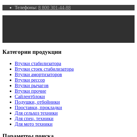
Телефоны:
8 800 301-44-88
Категории продукции
Втулки стабилизатора
Втулки стоек стабилизатора
Втулки амортизаторов
Втулки рессор
Втулки рычагов
Втулки прочие
Сайлентблоки
Подушки, отбойники
Проставки, прокладки
Для сельхоз техники
Для спец. техники
Для мото техники
Параметры поиска