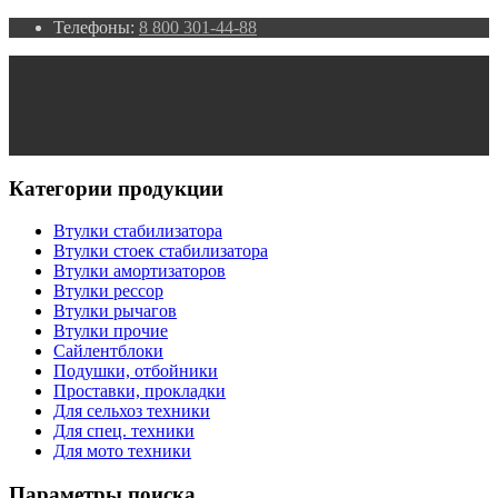
Телефоны:
8 800 301-44-88
Категории продукции
Втулки стабилизатора
Втулки стоек стабилизатора
Втулки амортизаторов
Втулки рессор
Втулки рычагов
Втулки прочие
Сайлентблоки
Подушки, отбойники
Проставки, прокладки
Для сельхоз техники
Для спец. техники
Для мото техники
Параметры поиска