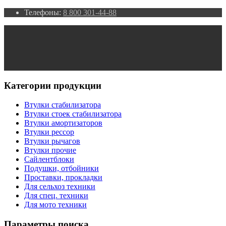
Телефоны:
8 800 301-44-88
Категории продукции
Втулки стабилизатора
Втулки стоек стабилизатора
Втулки амортизаторов
Втулки рессор
Втулки рычагов
Втулки прочие
Сайлентблоки
Подушки, отбойники
Проставки, прокладки
Для сельхоз техники
Для спец. техники
Для мото техники
Параметры поиска