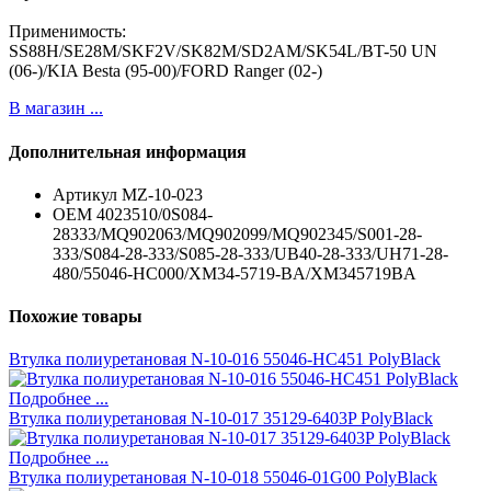
Применимость:
SS88H/SE28M/SKF2V/SK82M/SD2AM/SK54L/BT-50 UN
(06-)/KIA Besta (95-00)/FORD Ranger (02-)
В магазин ...
Дополнительная информация
Артикул
MZ-10-023
ОЕМ
4023510/0S084-
28333/MQ902063/MQ902099/MQ902345/S001-28-
333/S084-28-333/S085-28-333/UB40-28-333/UH71-28-
480/55046-HC000/XM34-5719-BA/XM345719BA
Похожие товары
Втулка полиуретановая N-10-016 55046-HC451 PolyBlack
Подробнее ...
Втулка полиуретановая N-10-017 35129-6403P PolyBlack
Подробнее ...
Втулка полиуретановая N-10-018 55046-01G00 PolyBlack