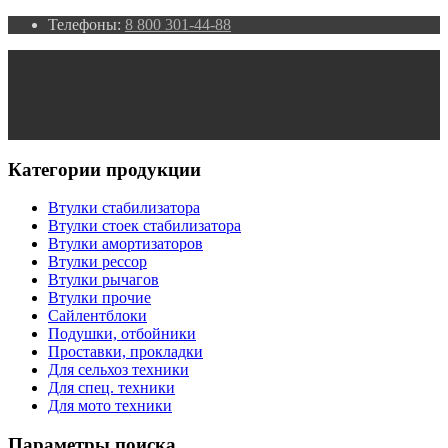
Телефоны:
8 800 301-44-88
Категории продукции
Втулки стабилизатора
Втулки стоек стабилизатора
Втулки амортизаторов
Втулки рессор
Втулки рычагов
Втулки прочие
Сайлентблоки
Подушки, отбойники
Проставки, прокладки
Для сельхоз техники
Для спец. техники
Для мото техники
Параметры поиска