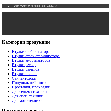
Телефоны:
8 800 301-44-88
Категории продукции
Втулки стабилизатора
Втулки стоек стабилизатора
Втулки амортизаторов
Втулки рессор
Втулки рычагов
Втулки прочие
Сайлентблоки
Подушки, отбойники
Проставки, прокладки
Для сельхоз техники
Для спец. техники
Для мото техники
Параметры поиска