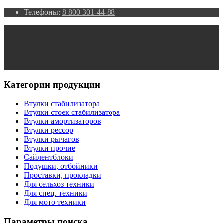
Телефоны:
8 800 301-44-88
Категории продукции
Втулки стабилизатора
Втулки стоек стабилизатора
Втулки амортизаторов
Втулки рессор
Втулки рычагов
Втулки прочие
Сайлентблоки
Подушки, отбойники
Проставки, прокладки
Для сельхоз техники
Для спец. техники
Для мото техники
Параметры поиска