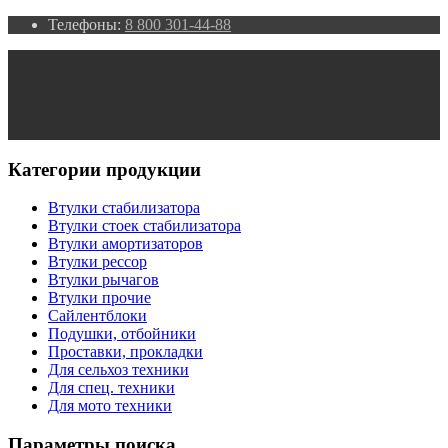
Телефоны:
8 800 301-44-88
Категории продукции
Втулки стабилизатора
Втулки стоек стабилизатора
Втулки амортизаторов
Втулки рессор
Втулки рычагов
Втулки прочие
Сайлентблоки
Подушки, отбойники
Проставки, прокладки
Для сельхоз техники
Для спец. техники
Для мото техники
Параметры поиска