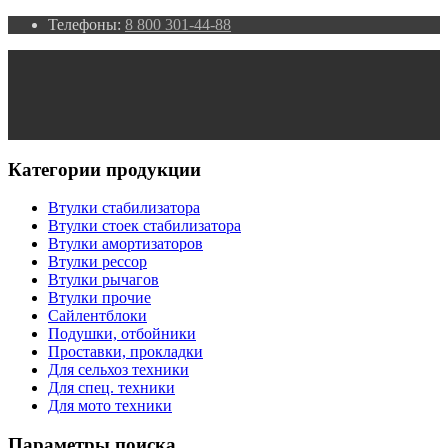
Телефоны:
8 800 301-44-88
Категории продукции
Втулки стабилизатора
Втулки стоек стабилизатора
Втулки амортизаторов
Втулки рессор
Втулки рычагов
Втулки прочие
Сайлентблоки
Подушки, отбойники
Проставки, прокладки
Для сельхоз техники
Для спец. техники
Для мото техники
Параметры поиска