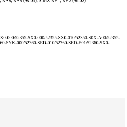
, RA8, RA9 (99-03); S-MX RH1, RH2 (96-02)
X0-000/52355-SX0-000/52355-SX0-010/52350-S0X-A00/52355-
360-SYK-000/52360-SED-010/52360-SED-E01/52360-SX0-