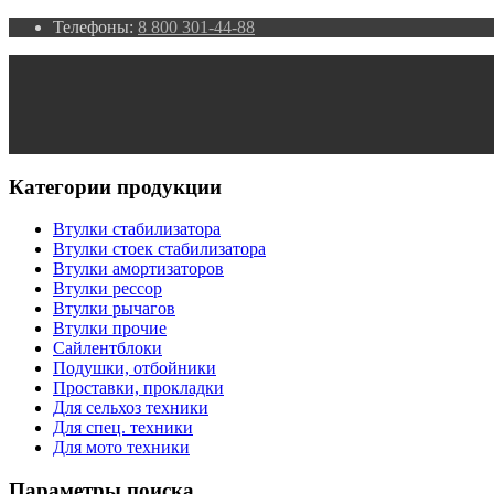
Телефоны:
8 800 301-44-88
Категории продукции
Втулки стабилизатора
Втулки стоек стабилизатора
Втулки амортизаторов
Втулки рессор
Втулки рычагов
Втулки прочие
Сайлентблоки
Подушки, отбойники
Проставки, прокладки
Для сельхоз техники
Для спец. техники
Для мото техники
Параметры поиска