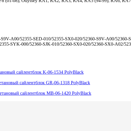
8 (01-08); Odyssey RA1, RA2, RA3, RA4, RA5 (94-99); RA6, RA7
0-S9V-A00/52355-SED-010/52355-SX0-020/52360-S9V-A00/52360-S
2355-SYK-000/52360-SJK-010/52360-SX0-020/52360-SX0-A02/52