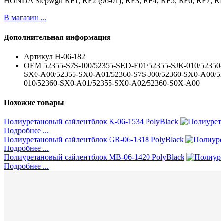
HONDA Stepwgn RF1, RF2 (96-01); RF3, RF4, RF5, RF6, RF7, RF
В магазин ...
Дополнительная информация
Артикул
H-06-182
ОЕМ
52355-S7S-J00/52355-SED-E01/52355-SJK-010/5235
SX0-A00/52355-SX0-A01/52360-S7S-J00/52360-SX0-A00/5
010/52360-SX0-A01/52355-SX0-A02/52360-S0X-A00
Похожие товары
Полиуретановый сайлентблок K-06-1534 PolyBlack
Подробнее ...
Полиуретановый сайлентблок GR-06-1318 PolyBlack
Подробнее ...
Полиуретановый сайлентблок MB-06-1420 PolyBlack
Подробнее ...