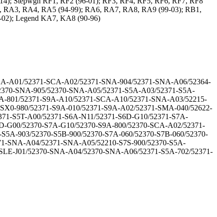
); Stepwgn RF1, RF2 (96-01); RF3, RF4, RF5, RF6, RF7, RF8
RA2, RA3, RA4, RA5 (94-99); RA6, RA7, RA8, RA9 (99-03); RB1,
-02); Legend KA7, KA8 (90-96)
SCA-A01/52371-SCA-A02/52371-SNA-904/52371-SNA-A06/52364-
2370-SNA-905/52370-SNA-A05/52371-S5A-A03/52371-S5A-
9A-801/52371-S9A-A10/52371-SCA-A10/52371-SNA-A03/52215-
5-SX0-980/52371-S9A-010/52371-S9A-A02/52371-SMA-040/52622-
371-S5T-A00/52371-S6A-N11/52371-S6D-G10/52371-S7A-
6D-G00/52370-S7A-G10/52370-S9A-800/52370-SCA-A02/52371-
-S5A-903/52370-S5B-900/52370-S7A-060/52370-S7B-060/52370-
371-SNA-A04/52371-SNA-A05/52210-S7S-900/52370-S5A-
SLE-J01/52370-SNA-A04/52370-SNA-A06/52371-S5A-702/52371-