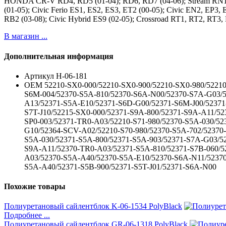
HONDA CR-V RD4, RD5 (01-04); RD6, RD7 (04-06); Stream RN1, 
(01-05); Civic Ferio ES1, ES2, ES3, ET2 (00-05); Civic EN2, EP
RB2 (03-08); Civic Hybrid ES9 (02-05); Crossroad RT1, RT2, R
В магазин ...
Дополнительная информация
Артикул
H-06-181
ОЕМ
52210-SX0-000/52210-SX0-900/52210-SX0-980/5221
S6M-004/52370-S5A-810/52370-S6A-N00/52370-S7A-G03/
A13/52371-S5A-E10/52371-S6D-G00/52371-S6M-J00/52371
S7T-J10/52215-SX0-000/52371-S9A-800/52371-S9A-A11/52
SP0-003/52371-TR0-A03/52210-S71-980/52370-S5A-030/5
G10/52364-SCV-A02/52210-S70-980/52370-S5A-702/52370
S5A-030/52371-S5A-800/52371-S5A-903/52371-S7A-G03/52
S9A-A11/52370-TR0-A03/52371-S5A-810/52371-S7B-060/5
A03/52370-S5A-A40/52370-S5A-E10/52370-S6A-N11/5237
S5A-A40/52371-S5B-900/52371-S5T-J01/52371-S6A-N00
Похожие товары
Полиуретановый сайлентблок K-06-1534 PolyBlack
Подробнее ...
Полиуретановый сайлентблок GR-06-1318 PolyBlack