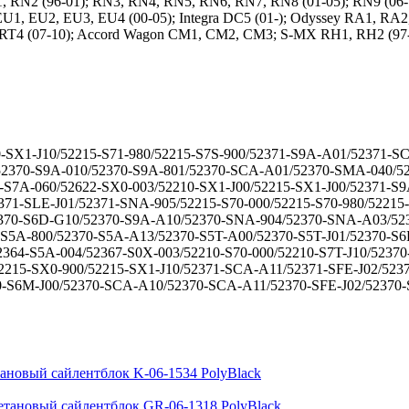
RN2 (96-01); RN3, RN4, RN5, RN6, RN7, RN8 (01-05); RN9 (06-14
3, EU1, EU2, EU3, EU4 (00-05); Integra DC5 (01-); Odyssey RA1, 
T3, RT4 (07-10); Accord Wagon CM1, CM2, CM3; S-MX RH1, RH2 (97
0-SX1-J10/52215-S71-980/52215-S7S-900/52371-S9A-A01/52371-
52370-S9A-010/52370-S9A-801/52370-SCA-A01/52370-SMA-040/5
-S7A-060/52622-SX0-003/52210-SX1-J00/52215-SX1-J00/52371-S
371-SLE-J01/52371-SNA-905/52215-S70-000/52215-S70-980/5221
2370-S6D-G10/52370-S9A-A10/52370-SNA-904/52370-SNA-A03/52
-S5A-800/52370-S5A-A13/52370-S5T-A00/52370-S5T-J01/52370-S
364-S5A-004/52367-S0X-003/52210-S70-000/52210-S7T-J10/52370
2215-SX0-900/52215-SX1-J10/52371-SCA-A11/52371-SFE-J02/52
0-S6M-J00/52370-SCA-A10/52370-SCA-A11/52370-SFE-J02/52370-