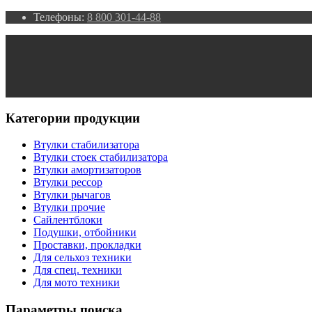
Телефоны:
8 800 301-44-88
Категории продукции
Втулки стабилизатора
Втулки стоек стабилизатора
Втулки амортизаторов
Втулки рессор
Втулки рычагов
Втулки прочие
Сайлентблоки
Подушки, отбойники
Проставки, прокладки
Для сельхоз техники
Для спец. техники
Для мото техники
Параметры поиска