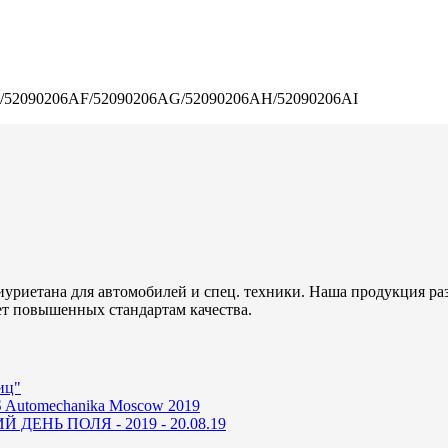
/52090206AF/52090206AG/52090206AH/52090206AI
уриетана для автомобилей и спец. техники. Наша продукция ра
ет повышенных стандартам качества.
иц"
 Automechanika Moscow 2019
ДЕНЬ ПОЛЯ - 2019 - 20.08.19