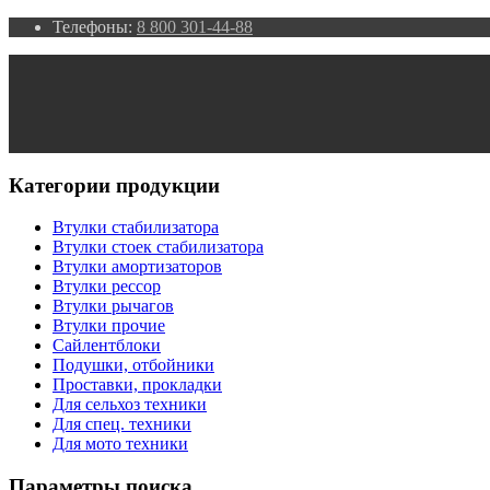
Телефоны:
8 800 301-44-88
Категории продукции
Втулки стабилизатора
Втулки стоек стабилизатора
Втулки амортизаторов
Втулки рессор
Втулки рычагов
Втулки прочие
Сайлентблоки
Подушки, отбойники
Проставки, прокладки
Для сельхоз техники
Для спец. техники
Для мото техники
Параметры поиска