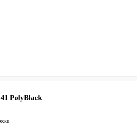
41 PolyBlack
вески