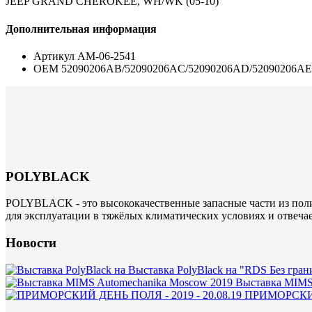
JEEP GRAND CHEROKEE, WH/WK (05-10)
Дополнительная информация
Артикул
AM-06-2541
ОЕМ
52090206AB/52090206AC/52090206AD/52090206AE
POLYBLACK
POLYBLACK - это высококачественные запасные части из поли
для эксплуатации в тяжёлых климатических условиях и отвеча
Новости
Выставка PolyBlack на "RDS Без гран
Выставка MIMS
ПРИМОРСКИЙ 