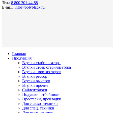
Тел.:
8 800 301-44-88
E-mail:
info@polyblack.ru
Главная
Продукция
Втулки стабилизатора
Втулки стоек стабилизатора
Втулки амортизаторов
Втулки рессор
Втулки рычагов
Втулки прочие
Сайлентблоки
Подушки, отбойники
Проставки, прокладки
Для сельхоз техники
Для спец. техники
Для мото техники