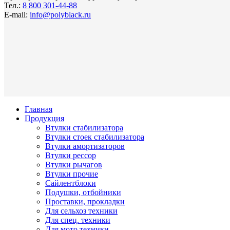
Тел.:
8 800 301-44-88
E-mail:
info@polyblack.ru
Главная
Продукция
Втулки стабилизатора
Втулки стоек стабилизатора
Втулки амортизаторов
Втулки рессор
Втулки рычагов
Втулки прочие
Сайлентблоки
Подушки, отбойники
Проставки, прокладки
Для сельхоз техники
Для спец. техники
Для мото техники