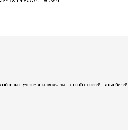
PY I & II/PEUGEOT 807/806
зработана с учетом индивидуальных особенностей автомобилей