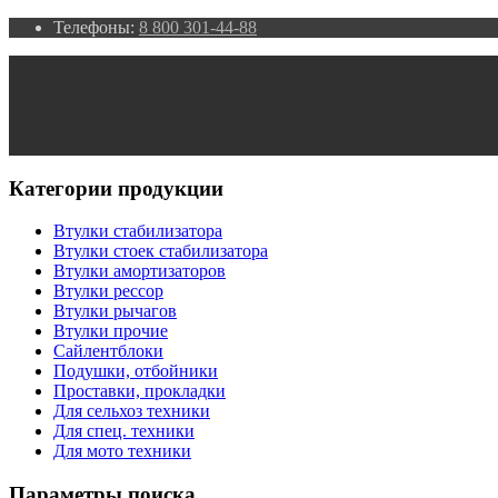
Телефоны:
8 800 301-44-88
Категории продукции
Втулки стабилизатора
Втулки стоек стабилизатора
Втулки амортизаторов
Втулки рессор
Втулки рычагов
Втулки прочие
Сайлентблоки
Подушки, отбойники
Проставки, прокладки
Для сельхоз техники
Для спец. техники
Для мото техники
Параметры поиска