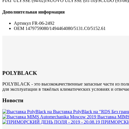
FIAT ULYSSE (94-02)/NUOVO ULYSSE (01-10)/SCUDO (95-06)
Дополнительная информация
Артикул
FR-06-2492
ОЕМ
1479759080/1494464080/5131.C0/5152.61
POLYBLACK
POLYBLACK - это высококачественные запасные части из поли
для эксплуатации в тяжёлых климатических условиях и отвеча
Новости
Выставка PolyBlack на "RDS Без гран
Выставка MIMS
ПРИМОРСКИЙ 