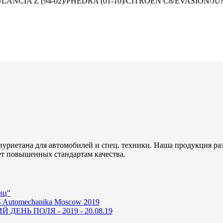
/LANCIA Z (94-02)/PHEDRA (01-10)/CITROEN C8/EVASION/JUM
уриетана для автомобилей и спец. техники. Наша продукция ра
ет повышенных стандартам качества.
иц"
 Automechanika Moscow 2019
ДЕНЬ ПОЛЯ - 2019 - 20.08.19