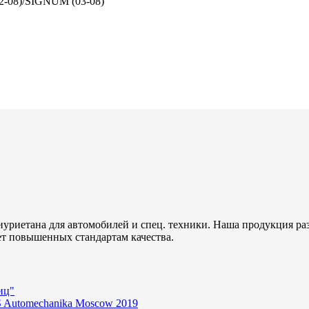
-08)/SIGNUM (03-08)
уриетана для автомобилей и спец. техники. Наша продукция ра
ет повышенных стандартам качества.
иц"
 Automechanika Moscow 2019