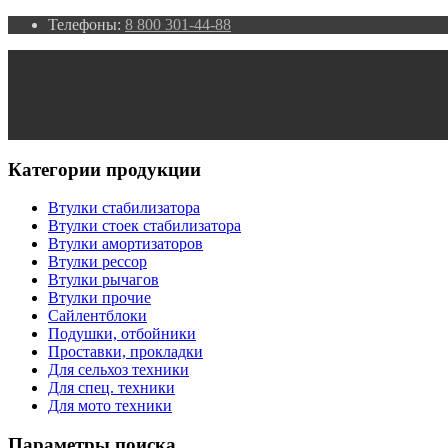
Телефоны:
8 800 301-44-88
Категории продукции
Втулки стабилизатора
Втулки стоек стабилизатора
Втулки амортизаторов
Втулки рессор
Втулки рычагов
Втулки прочие
Сайлентблоки
Подушки, отбойники
Проставки, прокладки
Для сельхоз техники
Для спец. техники
Для мото техники
Параметры поиска