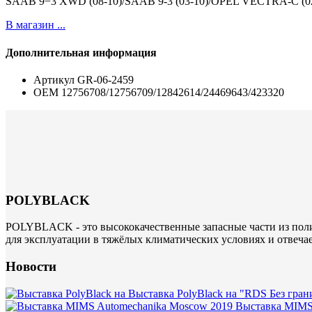
SAAB 9−3 XWD (08-10)/SAAB 9-3 (03-10)/OPEL VECTRA-C (02
В магазин ...
Дополнительная информация
Артикул
GR-06-2459
ОЕМ
12756708/12756709/12842614/24469643/423320
POLYBLACK
POLYBLACK - это высококачественные запасные части из поли
для эксплуатации в тяжёлых климатических условиях и отвеча
Новости
Выставка PolyBlack на "RDS Без гран
Выставка MIMS