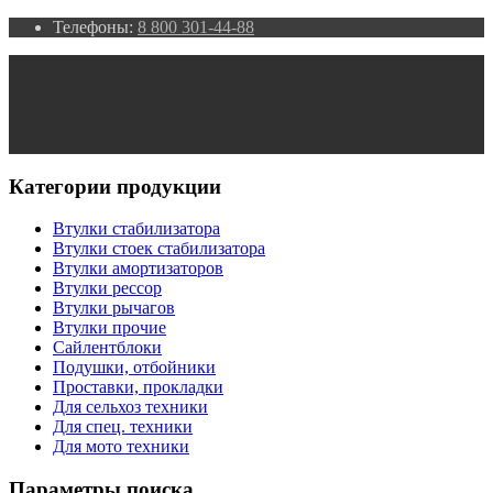
Телефоны:
8 800 301-44-88
Категории продукции
Втулки стабилизатора
Втулки стоек стабилизатора
Втулки амортизаторов
Втулки рессор
Втулки рычагов
Втулки прочие
Сайлентблоки
Подушки, отбойники
Проставки, прокладки
Для сельхоз техники
Для спец. техники
Для мото техники
Параметры поиска