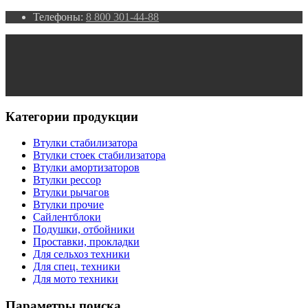
Телефоны:
8 800 301-44-88
Категории продукции
Втулки стабилизатора
Втулки стоек стабилизатора
Втулки амортизаторов
Втулки рессор
Втулки рычагов
Втулки прочие
Сайлентблоки
Подушки, отбойники
Проставки, прокладки
Для сельхоз техники
Для спец. техники
Для мото техники
Параметры поиска