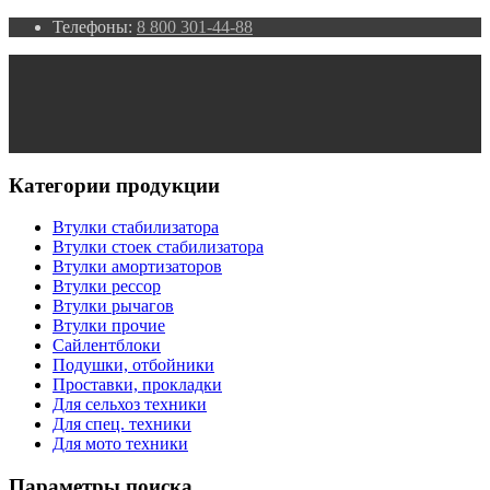
Телефоны:
8 800 301-44-88
Категории продукции
Втулки стабилизатора
Втулки стоек стабилизатора
Втулки амортизаторов
Втулки рессор
Втулки рычагов
Втулки прочие
Сайлентблоки
Подушки, отбойники
Проставки, прокладки
Для сельхоз техники
Для спец. техники
Для мото техники
Параметры поиска