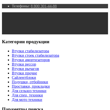
Телефоны:
8 800 301-44-88
Категории продукции
Втулки стабилизатора
Втулки стоек стабилизатора
Втулки амортизаторов
Втулки рессор
Втулки рычагов
Втулки прочие
Сайлентблоки
Подушки, отбойники
Проставки, прокладки
Для сельхоз техники
Для спец. техники
Для мото техники
Параметры поиска