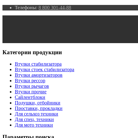
Телефоны:
8 800 301-44-88
Категории продукции
Втулки стабилизатора
Втулки стоек стабилизатора
Втулки амортизаторов
Втулки рессор
Втулки рычагов
Втулки прочие
Сайлентблоки
Подушки, отбойники
Проставки, прокладки
Для сельхоз техники
Для спец. техники
Для мото техники
Параметры поиска