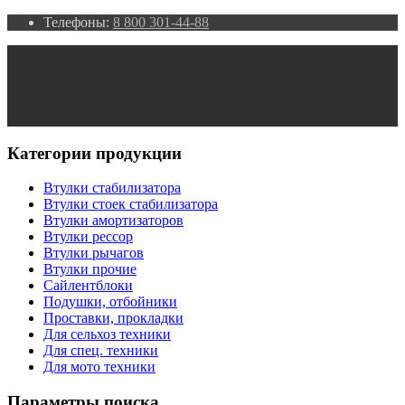
Телефоны:
8 800 301-44-88
Категории продукции
Втулки стабилизатора
Втулки стоек стабилизатора
Втулки амортизаторов
Втулки рессор
Втулки рычагов
Втулки прочие
Сайлентблоки
Подушки, отбойники
Проставки, прокладки
Для сельхоз техники
Для спец. техники
Для мото техники
Параметры поиска