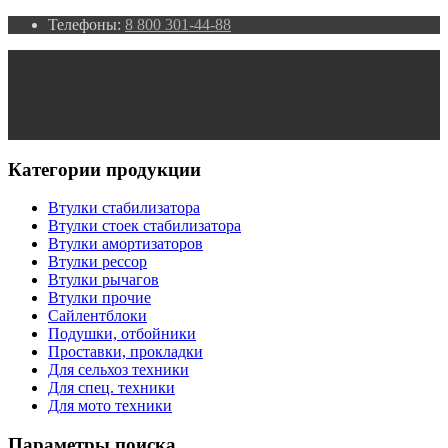
Телефоны:
8 800 301-44-88
Категории продукции
Втулки стабилизатора
Втулки стоек стабилизатора
Втулки амортизаторов
Втулки рессор
Втулки рычагов
Втулки прочие
Сайлентблоки
Подушки, отбойники
Проставки, прокладки
Для сельхоз техники
Для спец. техники
Для мото техники
Параметры поиска