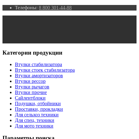
Телефоны:
8 800 301-44-88
Категории продукции
Втулки стабилизатора
Втулки стоек стабилизатора
Втулки амортизаторов
Втулки рессор
Втулки рычагов
Втулки прочие
Сайлентблоки
Подушки, отбойники
Проставки, прокладки
Для сельхоз техники
Для спец. техники
Для мото техники
Параметры поиска