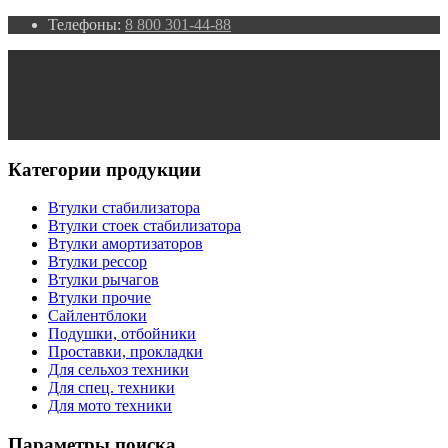
Телефоны:
8 800 301-44-88
Категории продукции
Втулки стабилизатора
Втулки стоек стабилизатора
Втулки амортизаторов
Втулки рессор
Втулки рычагов
Втулки прочие
Сайлентблоки
Подушки, отбойники
Проставки, прокладки
Для сельхоз техники
Для спец. техники
Для мото техники
Параметры поиска