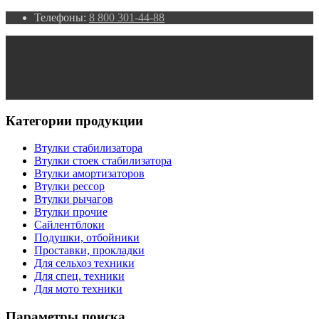
Телефоны:
8 800 301-44-88
Категории продукции
Втулки стабилизатора
Втулки стоек стабилизатора
Втулки амортизаторов
Втулки рессор
Втулки рычагов
Втулки прочие
Сайлентблоки
Подушки, отбойники
Проставки, прокладки
Для сельхоз техники
Для спец. техники
Для мото техники
Параметры поиска