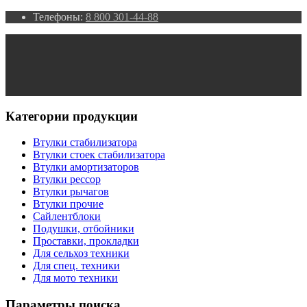
Телефоны:
8 800 301-44-88
Категории продукции
Втулки стабилизатора
Втулки стоек стабилизатора
Втулки амортизаторов
Втулки рессор
Втулки рычагов
Втулки прочие
Сайлентблоки
Подушки, отбойники
Проставки, прокладки
Для сельхоз техники
Для спец. техники
Для мото техники
Параметры поиска