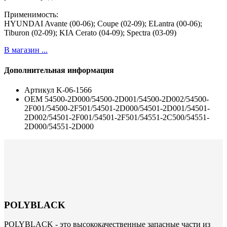
Применимость:
HYUNDAI Avante (00-06); Coupe (02-09); ELantra (00-06);
Tiburon (02-09); KIA Cerato (04-09); Spectra (03-09)
В магазин ...
Дополнительная информация
Артикул
K-06-1566
ОЕМ
54500-2D000/54500-2D001/54500-2D002/54500-
2F001/54500-2F501/54501-2D000/54501-2D001/54501-
2D002/54501-2F001/54501-2F501/54551-2C500/54551-
2D000/54551-2D000
POLYBLACK
POLYBLACK - это высококачественные запасные части из