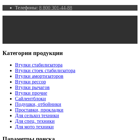
Телефоны:
8 800 301-44-88
Категории продукции
Втулки стабилизатора
Втулки стоек стабилизатора
Втулки амортизаторов
Втулки рессор
Втулки рычагов
Втулки прочие
Сайлентблоки
Подушки, отбойники
Проставки, прокладки
Для сельхоз техники
Для спец. техники
Для мото техники
Параметры поиска