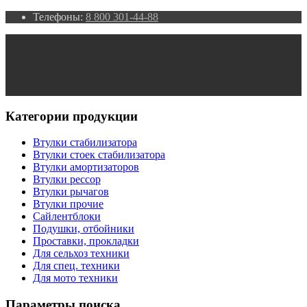
Телефоны:
8 800 301-44-88
Категории продукции
Втулки стабилизатора
Втулки стоек стабилизатора
Втулки амортизаторов
Втулки рессор
Втулки рычагов
Втулки прочие
Сайлентблоки
Подушки, отбойники
Проставки, прокладки
Для сельхоз техники
Для спец. техники
Для мото техники
Параметры поиска