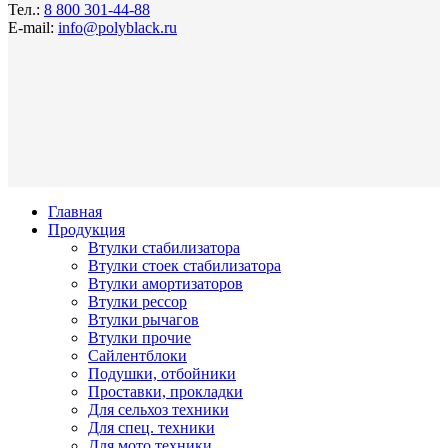
Тел.:
8 800 301-44-88
E-mail:
info@polyblack.ru
Главная
Продукция
Втулки стабилизатора
Втулки стоек стабилизатора
Втулки амортизаторов
Втулки рессор
Втулки рычагов
Втулки прочие
Сайлентблоки
Подушки, отбойники
Проставки, прокладки
Для сельхоз техники
Для спец. техники
Для мото техники