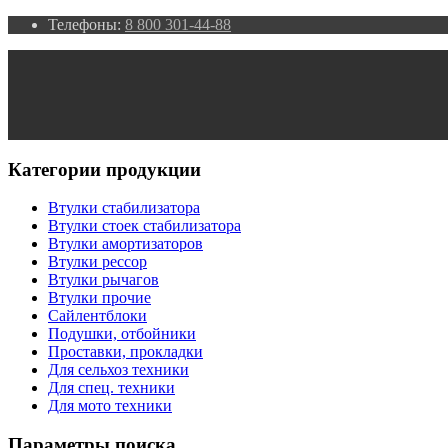
Телефоны:
8 800 301-44-88
Категории продукции
Втулки стабилизатора
Втулки стоек стабилизатора
Втулки амортизаторов
Втулки рессор
Втулки рычагов
Втулки прочие
Сайлентблоки
Подушки, отбойники
Проставки, прокладки
Для сельхоз техники
Для спец. техники
Для мото техники
Параметры поиска