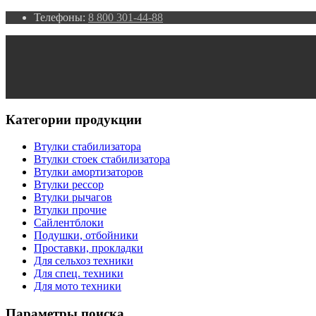
Телефоны:
8 800 301-44-88
Категории продукции
Втулки стабилизатора
Втулки стоек стабилизатора
Втулки амортизаторов
Втулки рессор
Втулки рычагов
Втулки прочие
Сайлентблоки
Подушки, отбойники
Проставки, прокладки
Для сельхоз техники
Для спец. техники
Для мото техники
Параметры поиска