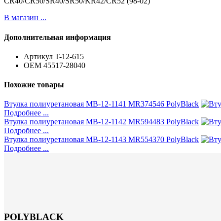
CR40/CR50/SR40/SR50/KR42/CR52 (98-02)
В магазин ...
Дополнительная информация
Артикул
T-12-615
ОЕМ
45517-28040
Похожие товары
Втулка полиуретановая MB-12-1141 MR374546 PolyBlack
Подробнее ...
Втулка полиуретановая MB-12-1142 MR594483 PolyBlack
Подробнее ...
Втулка полиуретановая MB-12-1143 MR554370 PolyBlack
Подробнее ...
POLYBLACK