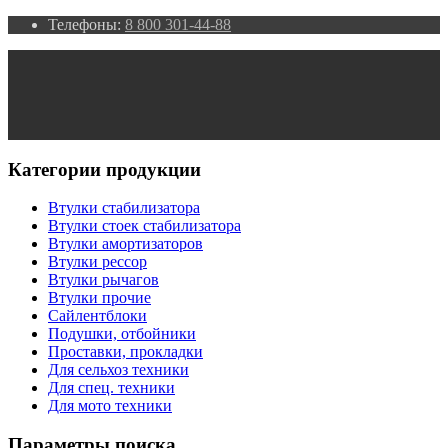
Телефоны:
8 800 301-44-88
Категории продукции
Втулки стабилизатора
Втулки стоек стабилизатора
Втулки амортизаторов
Втулки рессор
Втулки рычагов
Втулки прочие
Сайлентблоки
Подушки, отбойники
Проставки, прокладки
Для сельхоз техники
Для спец. техники
Для мото техники
Параметры поиска