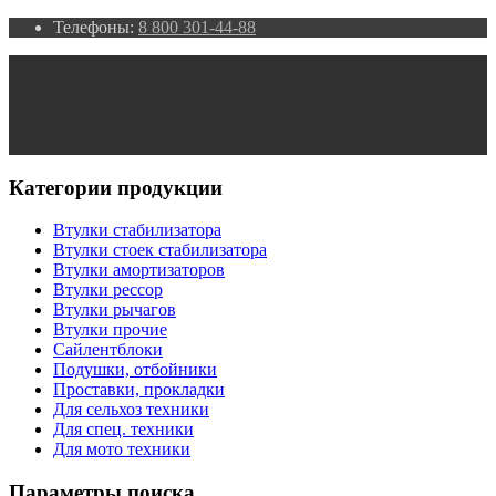
Телефоны:
8 800 301-44-88
Категории продукции
Втулки стабилизатора
Втулки стоек стабилизатора
Втулки амортизаторов
Втулки рессор
Втулки рычагов
Втулки прочие
Сайлентблоки
Подушки, отбойники
Проставки, прокладки
Для сельхоз техники
Для спец. техники
Для мото техники
Параметры поиска