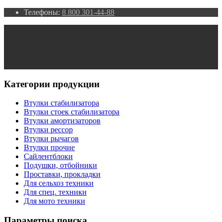
Телефоны:
8 800 301-44-88
Категории продукции
Втулки стабилизатора
Втулки стоек стабилизатора
Втулки амортизаторов
Втулки рессор
Втулки рычагов
Втулки прочие
Сайлентблоки
Подушки, отбойники
Проставки, прокладки
Для сельхоз техники
Для спец. техники
Для мото техники
Параметры поиска